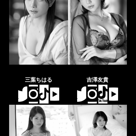
三葉ちはる
吉澤友貴