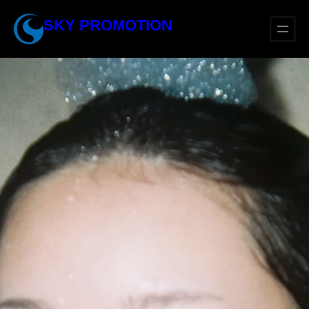
内
SKY PROMOTION
容
を
ス
キ
ッ
プ