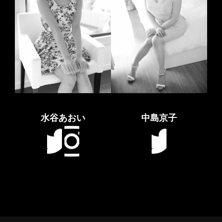
水谷あおい
中島京子