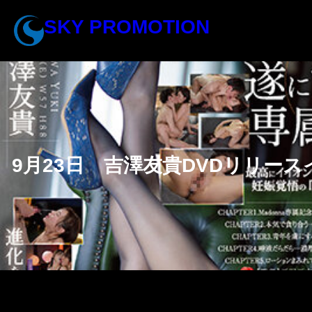
内
SKY PROMOTION
容
を
ス
キ
ッ
プ
9月23日 吉澤友貴DVDリリー