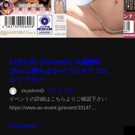
11月17日【FALENO】大感謝祭
2024 三葉ちはる in ラムタラ エピ
カリ アキバ
skypdmin
11月 12, 2024
イベントの詳細はこちらよりご確認下さい
https://www.av-event.jp/event/33147…
Know More