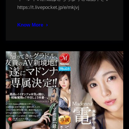
https://t.livepocket.jp/e/mkjvj
Know More