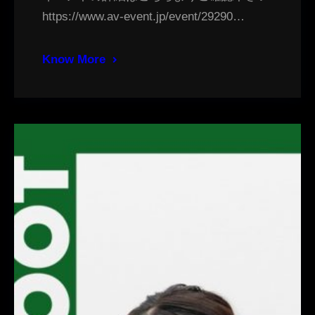
https://www.av-event.jp/event/29290…
Know More