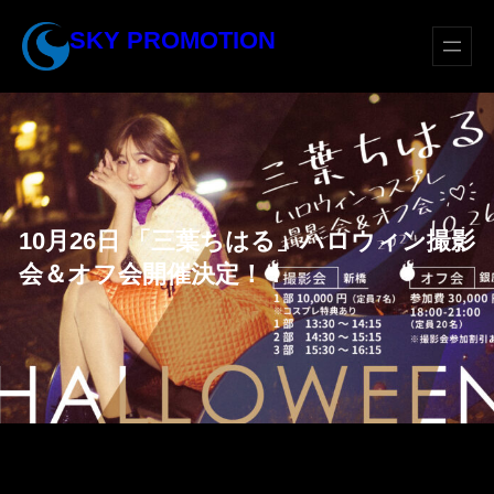
内
SKY PROMOTION
容
を
ス
キ
ッ
プ
10月26日 「三葉ちはる」ハロウィン撮影
会＆オフ会開催決定！！