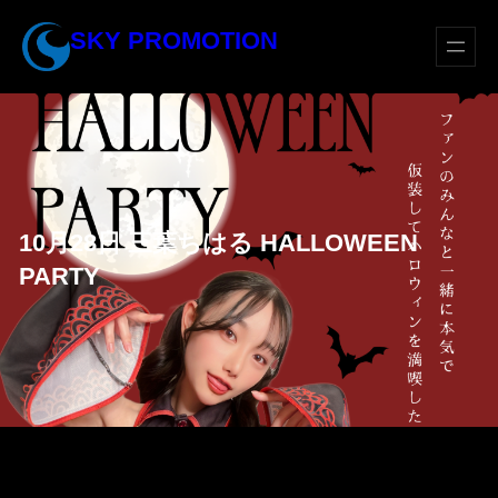
内
SKY PROMOTION
容
を
ス
キ
ッ
プ
10月28日 三葉ちはる HALLOWEEN
PARTY