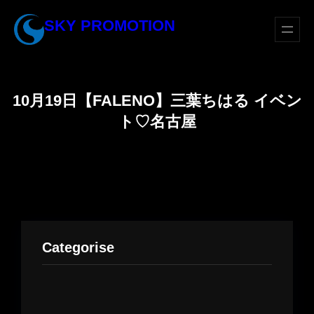
内
SKY PROMOTION
容
を
ス
キ
10月19日【FALENO】三葉ちはる イベン
ッ
ト♡名古屋
プ
Categorise