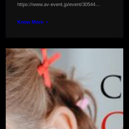
https://www.av-event.jp/event/30544…
Know More