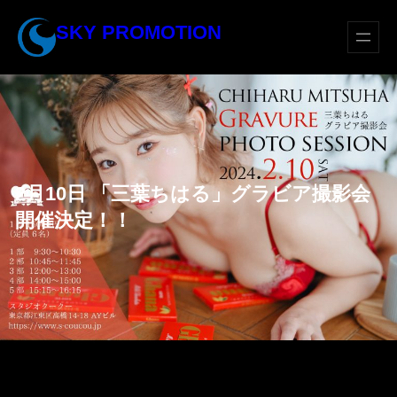
内
SKY PROMOTION
容
を
ス
キ
ッ
プ
2月10日 「三葉ちはる」グラビア撮影会
開催決定！！